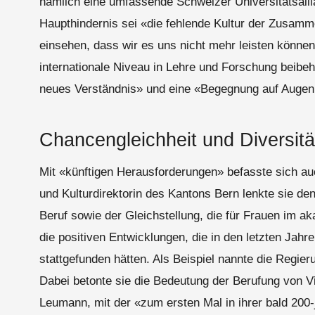
nämlich eine umfassende Schweizer Universitätsallian
Haupthindernis sei «die fehlende Kultur der Zusam
einsehen, dass wir es uns nicht mehr leisten können
internationale Niveau in Lehre und Forschung beibe
neues Verständnis» und eine «Begegnung auf Auge
Chancengleichheit und Diversitä
Mit «künftigen Herausforderungen» befasste sich auc
und Kulturdirektorin des Kantons Bern lenkte sie de
Beruf sowie der Gleichstellung, die für Frauen im ak
die positiven Entwicklungen, die in den letzten Jah
stattgefunden hätten. Als Beispiel nannte die Regier
Dabei betonte sie die Bedeutung der Berufung von Vi
Leumann, mit der «zum ersten Mal in ihrer bald 200