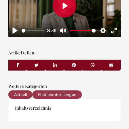
Play
03:48
Play
Mute
Settings
Enter
fullscr
Artikel teilen
Weitere Kategorien
Aktuell
Medienmitteilungen
Inhaltsverzeichnis