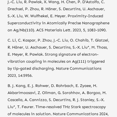
J.-C. Liu, R. Pawlak, X. Wang, H. Chen, P. D’Astolfo, C.
Drechsel, P. Zhou, R. Häner, S. Decurtins, U. Aschauer,
S.-X. Liu, W. Wulfhekel, E. Meyer. Proximity-Induced
Superconductivity in Atomically Precise Nanographene
on Ag/Nb(110). ACS Materials Lett. 2023, 5, 1083-1090.
C. Li, C. Kaspar, P. Zhou, J.-C. Liu, O. Chahib, T. Glatzel,
R. Häner, U. Aschauer, S. Decurtins, S.-X. Liu*, M. Thoss,
E. Meyer, R. Pawlak. Strong signature of electron-
vibration coupling in molecules on Ag(111) triggered
by tip-gated discharging. Nature Communications
2023, 14:5956.
B. J. Kang, E. J. Rohwer, D. Rohrbach, E. Zyaee, M.
Akbarimoosavi, Z. Ollman, G. Sorohhov, A. Borgoo, M.
Cascella, A. Cannizzo, S. Decurtins, R. J. Stanley, S.-X.
Liu*, T. Feurer. Time-resolved THz Stark spectroscopy
of molecules in solution. Nature Communications 2024,